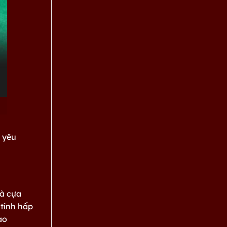
 yêu
là cựa
 tính hấp
ao