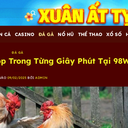
N CÁ
CASINO
ĐÁ GÀ
NỔ HŨ
THỂ THAO
XỔ SỐ
ĐÁ GÀ
p Trong Từng Giây Phút Tại 98
 VÀO
09/02/2025
BỞI
ADMIN