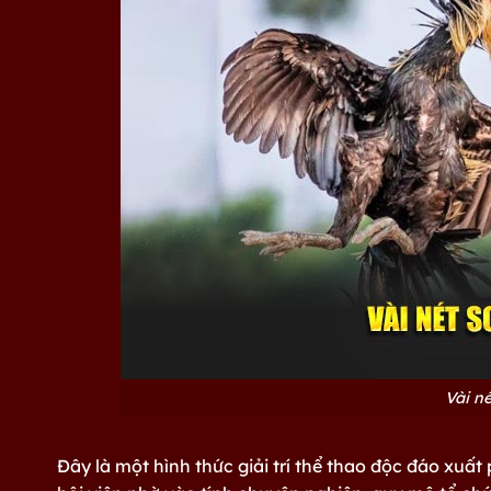
Vài n
Đây là một hình thức giải trí thể thao độc đáo xu