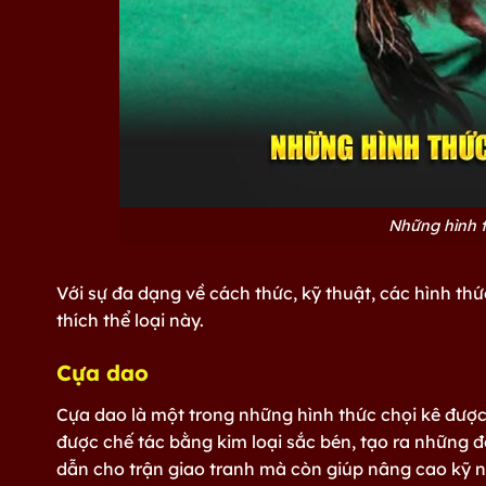
Những hình 
Với sự đa dạng về cách thức, kỹ thuật, các hình th
thích thể loại này.
Cựa dao
Cựa dao là một trong những hình thức chọi kê được 
được chế tác bằng kim loại sắc bén, tạo ra những đ
dẫn cho trận giao tranh mà còn giúp nâng cao kỹ n