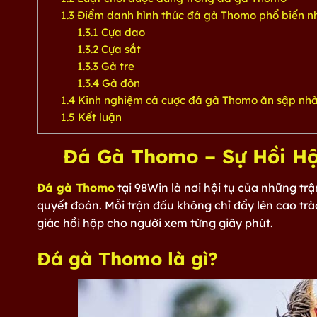
1.3
Điểm danh hình thức đá gà Thomo phổ biến n
1.3.1
Cựa dao
1.3.2
Cựa sắt
1.3.3
Gà tre
1.3.4
Gà đòn
1.4
Kinh nghiệm cá cược đá gà Thomo ăn sập nhà
1.5
Kết luận
Đá Gà Thomo – Sự Hồi Hộ
Đá gà Thomo
tại 98Win là nơi hội tụ của những trậ
quyết đoán. Mỗi trận đấu không chỉ đẩy lên cao tr
giác hồi hộp cho người xem từng giây phút.
Đá gà Thomo là gì?