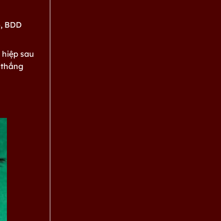
), BDD
g hiệp sau
 thắng