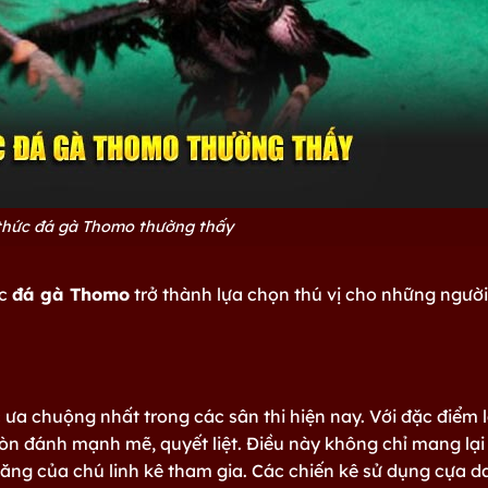
thức đá gà Thomo thường thấy
ức
đá gà Thomo
trở thành lựa chọn thú vị cho những người
ưa chuộng nhất trong các sân thi hiện nay. Với đặc điểm 
òn đánh mạnh mẽ, quyết liệt. Điều này không chỉ mang lại
ăng của chú linh kê tham gia. Các chiến kê sử dụng cựa d