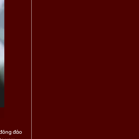
 đông đảo