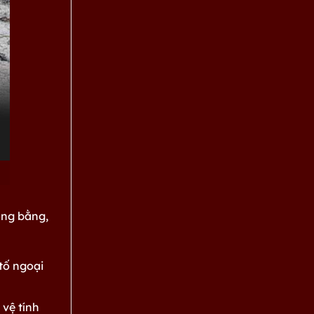
ông bằng,
tố ngoại
vệ tính