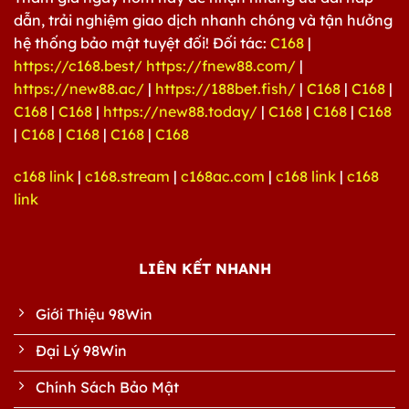
dẫn, trải nghiệm giao dịch nhanh chóng và tận hưởng
hệ thống bảo mật tuyệt đối! Đối tác:
C168
|
https://c168.best/
https://fnew88.com/
|
https://new88.ac/
|
https://188bet.fish/
|
C168
|
C168
|
C168
|
C168
|
https://new88.today/
|
C168
|
C168
|
C168
|
C168
|
C168
|
C168
|
C168
c168 link
|
c168.stream
|
c168ac.com
|
c168 link
|
c168
link
LIÊN KẾT NHANH
Giới Thiệu 98Win
Đại Lý 98Win
Chính Sách Bảo Mật