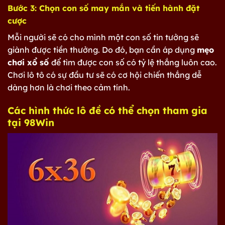
Bước 3: Chọn con số may mắn và tiến hành đặt
cược
Mỗi người sẽ có cho mình một con số tin tưởng sẽ
giành được tiền thưởng. Do đó, bạn cần áp dụng
mẹo
chơi xổ số
để tìm được con số có tỷ lệ thắng luôn cao.
Chơi lô tô có sự đầu tư sẽ có cơ hội chiến thắng dễ
dàng hơn là chơi theo cảm tính.
Các hình thức lô đề có thể chọn tham gia
tại 98Win