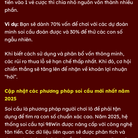
tiền vào 1 vé cược thì chia nhỏ nguồn vốn thành nhiều
phần.
Ví dụ:
Bạn sẽ dành 70% vốn để chơi với các dự đoán
mình soi cầu đoán được và 30% để thử các con số
ngẫu nhiên.
Khi biết cách sử dụng và phân bổ vốn thông minh,
các rủi ro thua lỗ sẽ hạn chế thấp nhất. Khi đó, cơ hội
chiến thắng sẽ tăng lên để nhận về khoản lợi nhuận
“hời”.
Cập nhật các phương pháp soi cầu mới nhất năm
2025
Soi cầu là phương pháp người chơi lô đề phải tận
dụng để tìm ra con số chuẩn xác cao. Năm 2025, hệ
thống soi cầu tại 98Win được nâng cấp với công nghệ
tân tiến. Các dữ liệu liên quan sẽ được phân tích và