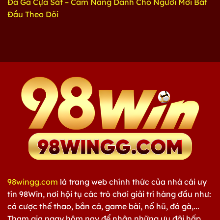
Đá Gà Cựa Sắt – Cẩm Nang Dành Cho Người Mới Bắt
Đầu Theo Dõi
98wingg.com
là trang web chính thức của nhà cái uy
tín 98Win, nơi hội tụ các trò chơi giải trí hàng đầu như:
cá cược thể thao, bắn cá, game bài, nổ hũ, đá gà,...
Tham gia ngay hôm nay để nhận những ưu đãi hấp