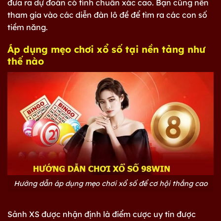
đưa ra dự đoán có tính chuẩn xác cao. Bạn cũng nên
tham gia vào các diễn đàn lô đề để tìm ra các con số
tiềm năng.
Áp dụng mẹo chơi xổ số tại nền tảng như
thế nào
Hướng dẫn áp dụng mẹo chơi xổ số để cơ hội thắng cao
Sảnh XS được nhận định là điểm cược uy tín được