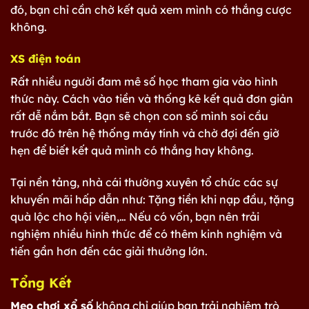
đó, bạn chỉ cần chờ kết quả xem mình có thắng cược
không.
XS điện toán
Rất nhiều người đam mê số học tham gia vào hình
thức này. Cách vào tiền và thống kê kết quả đơn giản
rất dễ nắm bắt. Bạn sẽ chọn con số mình soi cầu
trước đó trên hệ thống máy tính và chờ đợi đến giờ
hẹn để biết kết quả mình có thắng hay không.
Tại nền tảng, nhà cái thường xuyên tổ chức các sự
khuyến mãi hấp dẫn như: Tặng tiền khi nạp đầu, tặng
quà lộc cho hội viên,… Nếu có vốn, bạn nên trải
nghiệm nhiều hình thức để có thêm kinh nghiệm và
tiến gần hơn đến các giải thưởng lớn.
Tổng Kết
Mẹo chơi xổ số
không chỉ giúp bạn trải nghiệm trò