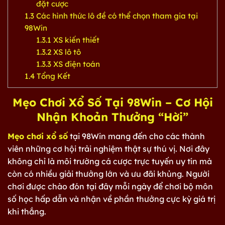
đặt cược
1.3
Các hình thức lô đề có thể chọn tham gia tại
98Win
1.3.1
XS kiến thiết
1.3.2
XS lô tô
1.3.3
XS điện toán
1.4
Tổng Kết
Mẹo Chơi Xổ Số Tại 98Win – Cơ Hội
Nhận Khoản Thưởng “Hời”
Mẹo chơi xổ số
tại 98Win mang đến cho các thành
viên những cơ hội trải nghiệm thật sự thú vị. Nơi đây
không chỉ là môi trường cá cược trực tuyến uy tín mà
còn có nhiều giải thưởng lớn và ưu đãi khủng. Người
chơi được chào đón tại đây mỗi ngày để chơi bộ môn
số học hấp dẫn và nhận về phần thưởng cực kỳ giá trị
khi thắng.