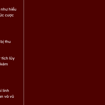
 như hiểu
mức cược
bị thu
tích lũy
a kèm
í linh
ạn và vũ