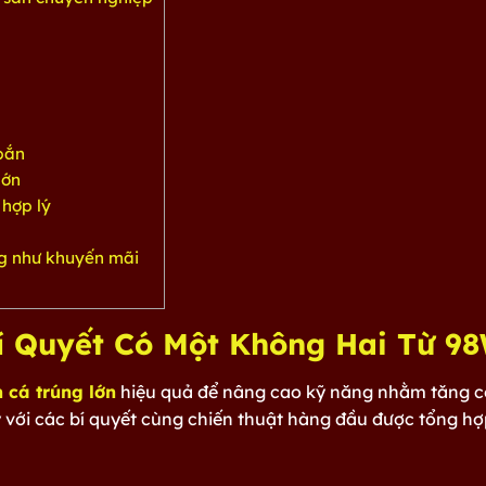
bắn
lớn
 hợp lý
ng như khuyến mãi
í Quyết Có Một Không Hai Từ 9
 cá trúng lớn
hiệu quả để nâng cao kỹ năng nhằm tăng c
 với các bí quyết cùng chiến thuật hàng đầu được tổng hợ