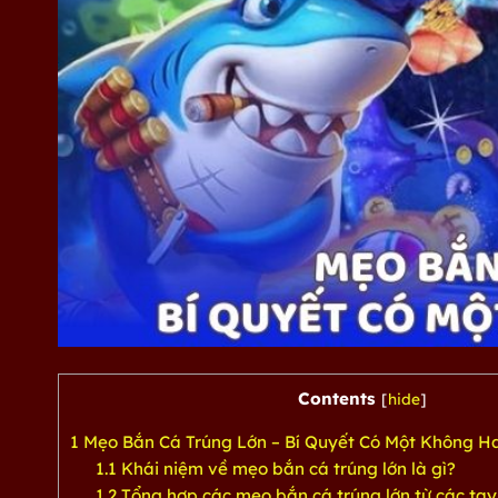
Contents
[
hide
]
1
Mẹo Bắn Cá Trúng Lớn – Bí Quyết Có Một Không Ha
1.1
Khái niệm về mẹo bắn cá trúng lớn là gì?
1.2
Tổng hợp các mẹo bắn cá trúng lớn từ các ta