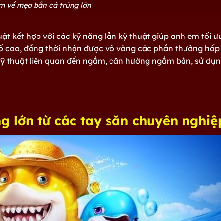
m về mẹo bắn cá trúng lớn
uật kết hợp với các kỹ năng lẫn kỹ thuật giúp anh em tối ư
ố cao, đồng thời nhận được vô vàng các phần thưởng hấp
ỹ thuật liên quan đến ngắm, căn hướng ngắm bắn, sử dụ
g lớn từ các tay săn chuyên nghiệ