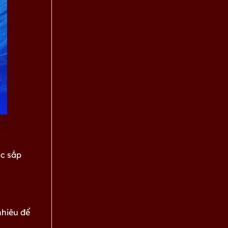
ợc sắp
nhiêu để