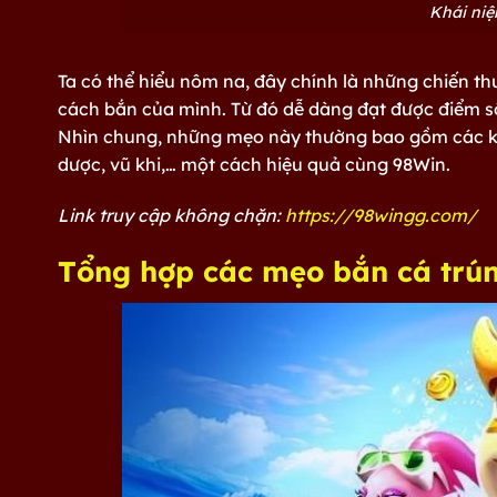
Khái niệ
Ta có thể hiểu nôm na, đây chính là những chiến th
cách bắn của mình. Từ đó dễ dàng đạt được điểm s
Nhìn chung, những mẹo này thường bao gồm các k
dược, vũ khi,… một cách hiệu quả cùng 98Win.
Link truy cập không chặn:
https://98wingg.com/
Tổng hợp các mẹo bắn cá trún